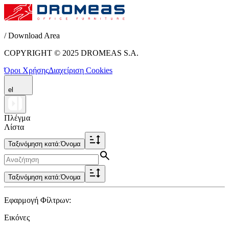
/ Download Area
COPYRIGHT © 2025 DROMEAS S.A.
Όροι Χρήσης
Διαχείριση Cookies
el
Πλέγμα
Λίστα
Ταξινόμηση κατά:
Όνομα
Ταξινόμηση κατά:
Όνομα
Εφαρμογή Φίλτρων:
Εικόνες